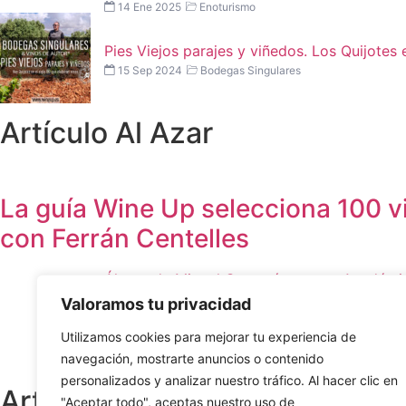
14 Ene 2025
Enoturismo
Pies Viejos parajes y viñedos. Los Quijotes e
15 Sep 2024
Bodegas Singulares
Artículo Al Azar
La guía Wine Up selecciona 100 v
con Ferrán Centelles
Álvaro de Miguel Caparrós, nuevo Académic
06 May 2026
Gastronomía
Valoramos tu privacidad
El Wine Up Tour regresa a Esencia by María 
23 Jul 2025
Castilla-la Mancha
Utilizamos cookies para mejorar tu experiencia de
La guía Wine Up selecciona 100 vinos impre
navegación, mostrarte anuncios o contenido
22 Ene 2025
EVENTOS
personalizados y analizar nuestro tráfico. Al hacer clic en
Artículo Al Azar
"Aceptar todo", aceptas nuestro uso de