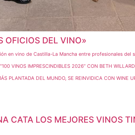
 OFICIOS DEL VINO»
ión en vino de Castilla-La Mancha entre profesionales del 
S “100 VINOS IMPRESCINDIBLES 2026” CON BETH WILLAR
MÁS PLANTADA DEL MUNDO, SE REINVIDICA CON WINE U
NA CATA LOS MEJORES VINOS T