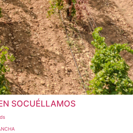
S EN SOCUÉLLAMOS
rds
MANCHA