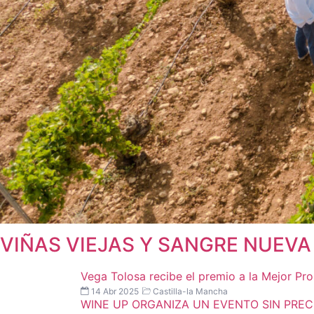
VIÑAS VIEJAS Y SANGRE NUEV
Vega Tolosa recibe el premio a la Mejor Pr
14 Abr 2025
Castilla-la Mancha
WINE UP ORGANIZA UN EVENTO SIN PRE