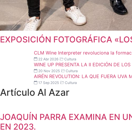
EXPOSICIÓN FOTOGRÁFICA «LOS
CLM Wine Interpreter revoluciona la formac
22 Abr 2026
Cultura
WINE UP PRESENTA LA II EDICIÓN DE LO
20 Nov 2025
Cultura
AIRÉN REVOLUTION: LA QUE FUERA UVA 
17 Sep 2025
Cultura
Artículo Al Azar
JOAQUÍN PARRA EXAMINA EN U
EN 2023.