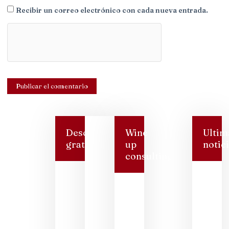
Recibir un correo electrónico con cada nueva entrada.
Descarga
Wine
Ultim
gratis
up
notic
consulting
Bode
San
Dioni
logra
prem
nacio
y rea