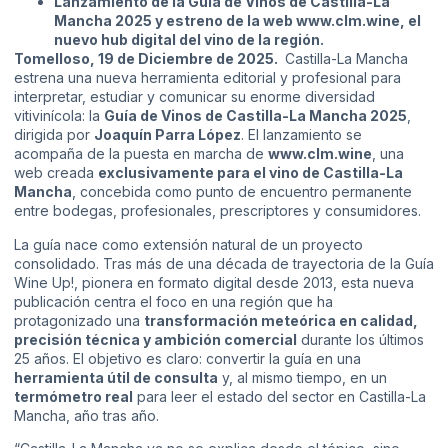
Lanzamiento de la Guía de Vinos de Castilla-La
Mancha 2025 y estreno de la web www.clm.wine, el
nuevo hub digital del vino de la región.
Tomelloso, 19 de Diciembre de 2025.
Castilla-La Mancha
estrena una nueva herramienta editorial y profesional para
interpretar, estudiar y comunicar su enorme diversidad
vitivinícola: la
Guía de Vinos de Castilla-La Mancha 2025
,
dirigida por
Joaquín Parra López
. El lanzamiento se
acompaña de la puesta en marcha de
www.clm.wine
, una
web creada
exclusivamente para el vino de Castilla-La
Mancha
, concebida como punto de encuentro permanente
entre bodegas, profesionales, prescriptores y consumidores.
La guía nace como extensión natural de un proyecto
consolidado. Tras más de una década de trayectoria de la Guía
Wine Up!, pionera en formato digital desde 2013, esta nueva
publicación centra el foco en una región que ha
protagonizado una
transformación meteórica en calidad,
precisión técnica y ambición comercial
durante los últimos
25 años. El objetivo es claro: convertir la guía en una
herramienta útil de consulta
y, al mismo tiempo, en un
termómetro real
para leer el estado del sector en Castilla-La
Mancha, año tras año.