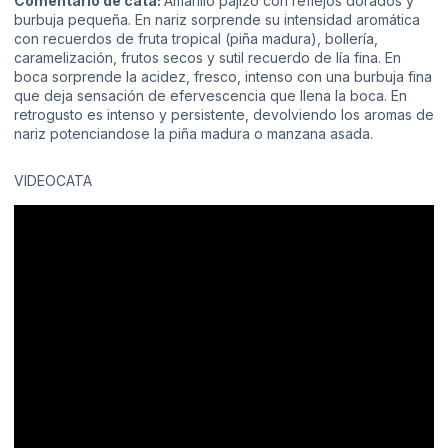
Comentario de cata:
Amarillo pajizo con reflejos dorados y
burbuja pequeña. En nariz sorprende su intensidad aromática
con recuerdos de fruta tropical (piña madura), bollería,
caramelización, frutos secos y sutil recuerdo de lía fina. En
boca sorprende la acidez, fresco, intenso con una burbuja fina
que deja sensación de efervescencia que llena la boca. En
retrogusto es intenso y persistente, devolviendo los aromas de
nariz potenciandose la piña madura o manzana asada.
VIDEOCATA