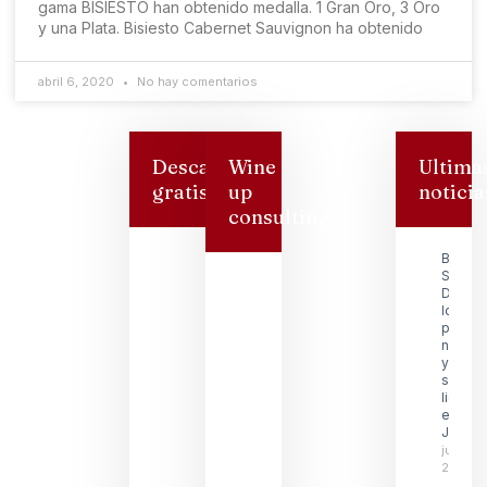
gama BISIESTO han obtenido medalla. 1 Gran Oro, 3 Oro
y una Plata. Bisiesto Cabernet Sauvignon ha obtenido
abril 6, 2020
No hay comentarios
Descarga
Wine
Ultima
gratis
up
noticia
consulting
Bodeg
San
Dionisi
logra s
premio
nacion
y reafi
su
lidera
en la D
Jumilla
junio 2
2026