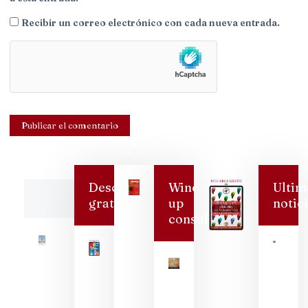
Recibir un correo electrónico con cada nueva entrada.
Descarga
Wine
Ultim
Buscar
gratis
up
notic
consulting
Bode
San
Dioni
logra
prem
nacio