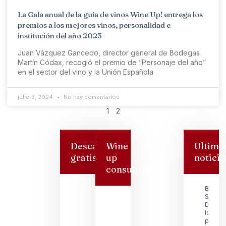
La Gala anual de la guía de vinos Wine Up! entrega los
premios a los mejores vinos, personalidad e
institución del año 2023
Juan Vázquez Gancedo, director general de Bodegas
Martín Códax, recogió el premio de “Personaje del año”
en el sector del vino y la Unión Española
julio 3, 2024
No hay comentarios
1
2
Descarga
Wine
Ultima
gratis
up
noticia
consulting
Bodeg
San
Dionisi
logra s
premio