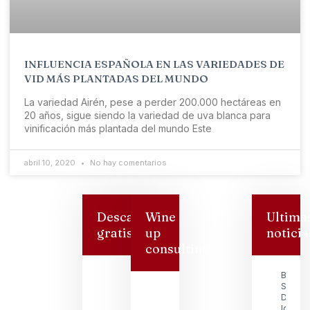
INFLUENCIA ESPAÑOLA EN LAS VARIEDADES DE
VID MÁS PLANTADAS DEL MUNDO
La variedad Airén, pese a perder 200.000 hectáreas en
20 años, sigue siendo la variedad de uva blanca para
vinificación más plantada del mundo Este
abril 10, 2020
No hay comentarios
Descarga
Wine
Ultima
gratis
up
noticia
consulting
Bodeg
San
Dionisi
logra s