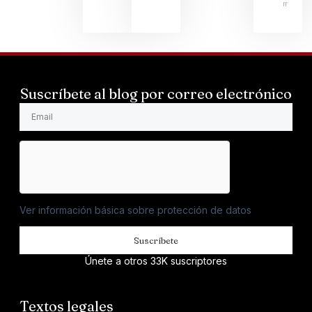
mayo 1
Suscríbete al blog por correo electrónico
Ver información básica sobre protección de datos
Suscríbete
Únete a otros 33K suscriptores
Textos legales