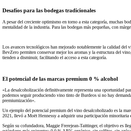
Desafíos para las bodegas tradicionales
A pesar del creciente optimismo en torno a esta categoría, muchas bod
mentalidad de la industria. Para las bodegas más pequeñas, con márge
Los avances tecnológicos han mejorado notablemente la calidad del v
BevZero permiten conservar mejor los aromas y la estructura del vino
tienden a disminuir, facilitando el acceso a esta categoría.
El potencial de las marcas premium 0 % alcohol
«La desalcoholización definitivamente representa una oportunidad p
podemos seguir produciendo vino tinto de Burdeos si no hay demanda
premiumización».
Un ejemplo del potencial premium del vino desalcoholizado es la mar
2021, llevó a Moët Hennessy a adquirir una participación minoritaria
Según su cofundadora, Maggie Frerejean-Taittinger, el objetivo es ll
estándares más exigentes: 0.0 % ABV, orgánico, sin sulfitos, sin azúc