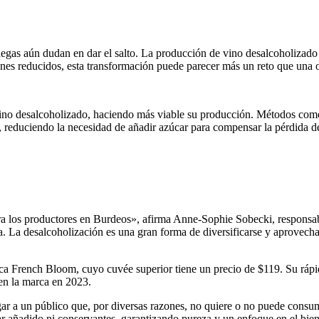
egas aún dudan en dar el salto. La producción de vino desalcoholizado 
nes reducidos, esta transformación puede parecer más un reto que una 
ino desalcoholizado, haciendo más viable su producción. Métodos como 
, reduciendo la necesidad de añadir azúcar para compensar la pérdida d
ara los productores en Burdeos», afirma Anne-Sophie Sobecki, respons
. La desalcoholización es una gran forma de diversificarse y aprovech
ca French Bloom, cuyo cuvée superior tiene un precio de $119. Su rápi
 en la marca en 2023.
egar a un público que, por diversas razones, no quiere o no puede cons
ar añadido ni conservantes, garantizando pureza y un enfoque en el bien