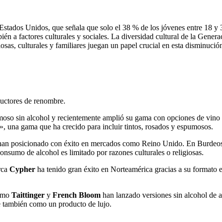
Estados Unidos, que señala que solo el 38 % de los jóvenes entre 18 y
ién a factores culturales y sociales. La diversidad cultural de la Gen
iosas, culturales y familiares juegan un papel crucial en esta disminuci
ductores de renombre.
oso sin alcohol y recientemente amplió su gama con opciones de vino 
 una gama que ha crecido para incluir tintos, rosados y espumosos.
e han posicionado con éxito en mercados como Reino Unido. En Burdeo
onsumo de alcohol es limitado por razones culturales o religiosas.
rca
Cypher
ha tenido gran éxito en Norteamérica gracias a su formato e
como
Taittinger
y
French Bloom
han lanzado versiones sin alcohol de a
e también como un producto de lujo.