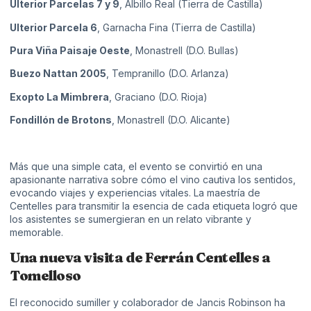
Ulterior Parcelas 7 y 9
, Albillo Real (Tierra de Castilla)
Ulterior Parcela 6
, Garnacha Fina (Tierra de Castilla)
Pura Viña Paisaje Oeste
, Monastrell (D.O. Bullas)
Buezo Nattan 2005
, Tempranillo (D.O. Arlanza)
Exopto La Mimbrera
, Graciano (D.O. Rioja)
Fondillón de Brotons
, Monastrell (D.O. Alicante)
Más que una simple cata, el evento se convirtió en una
apasionante narrativa sobre cómo el vino cautiva los sentidos,
evocando viajes y experiencias vitales. La maestría de
Centelles para transmitir la esencia de cada etiqueta logró que
los asistentes se sumergieran en un relato vibrante y
memorable.
Una nueva visita de Ferrán Centelles a
Tomelloso
El reconocido sumiller y colaborador de Jancis Robinson ha