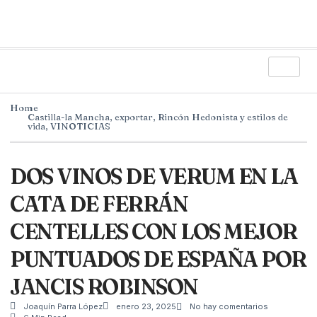
Home
Castilla-la Mancha
,
exportar
,
Rincón Hedonista y estilos de
vida
,
VINOTICIAS
DOS VINOS DE VERUM EN LA
CATA DE FERRÁN
CENTELLES CON LOS MEJOR
PUNTUADOS DE ESPAÑA POR
JANCIS ROBINSON
Joaquín Parra López
enero 23, 2025
No hay comentarios