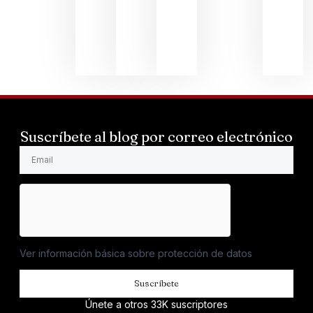
PRES
SUMI
ANDR
LARS
mayo 
Suscríbete al blog por correo electrónico
Ver información básica sobre protección de datos
Suscríbete
Únete a otros 33K suscriptores