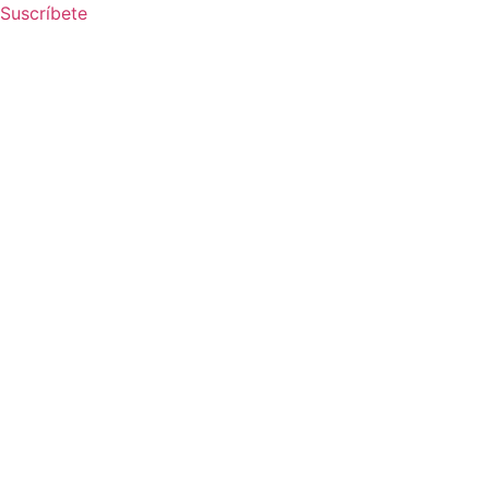
Ir
Suscríbete
al
contenido