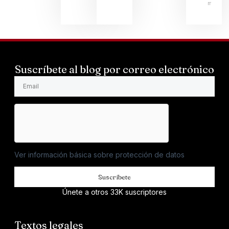
mayo 1
Suscríbete al blog por correo electrónico
Ver información básica sobre protección de datos
Suscríbete
Únete a otros 33K suscriptores
Textos legales