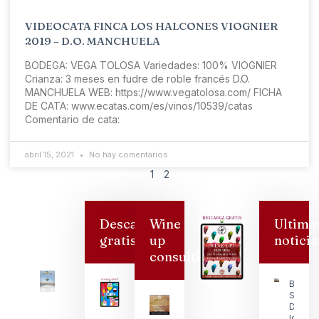
VIDEOCATA FINCA LOS HALCONES VIOGNIER
2019 – D.O. MANCHUELA
BODEGA: VEGA TOLOSA Variedades: 100% VIOGNIER
Crianza: 3 meses en fudre de roble francés D.O.
MANCHUELA WEB: https://www.vegatolosa.com/​ FICHA
DE CATA: www.ecatas.com/es/vinos/10539/catas
Comentario de cata:
abril 15, 2021
No hay comentarios
1
2
Descarga
Wine
Ultima
gratis
up
noticia
consulting
Bodeg
San
Dionisi
logra s