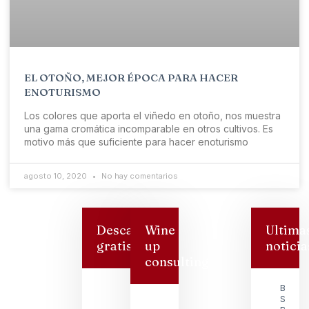
EL OTOÑO, MEJOR ÉPOCA PARA HACER
ENOTURISMO
Los colores que aporta el viñedo en otoño, nos muestra
una gama cromática incomparable en otros cultivos. Es
motivo más que suficiente para hacer enoturismo
agosto 10, 2020
No hay comentarios
Descarga
Wine
Ultima
gratis
up
noticia
consulting
Bodeg
San