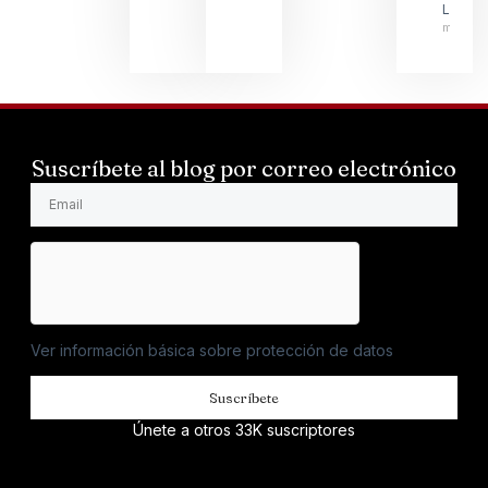
LARSS
mayo 1
Suscríbete al blog por correo electrónico
Ver información básica sobre protección de datos
Suscríbete
Únete a otros 33K suscriptores