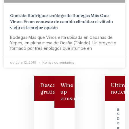
Gonzalo Rodríguez enólogo de Bodegas Más Que
Vinos: En un contexto de cambio climático el viñedo
viejo es la mejor opción
Bodegas Más que Vinos está ubicada en Cabañas de
Yepes, en plena mesa de Ocaña (Toledo). Un proyecto
formado por tres enólogos que irrumpe en
octubre 12, 2019
No hay comentarios
Descarga
Wine
Ultima
gratis
up
noticia
consulting
Bodeg
San
Dionisi
logra s
premio