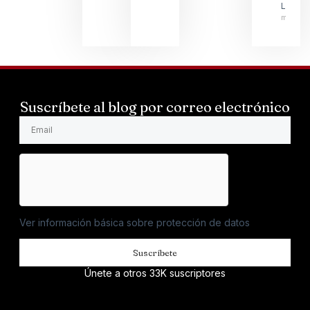
LARSS
mayo 1
Suscríbete al blog por correo electrónico
Ver información básica sobre protección de datos
Suscríbete
Únete a otros 33K suscriptores