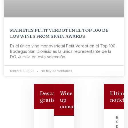
MAINETES PETIT VERDOT EN EL TOP 100 DE
LOS WINES FROM SPAIN AWARDS
Es el único vino monovarietal Petit Verdot en el Top 100.
Bodegas San Dionisio es la única representante de la
D.O. Jumilla en esta selección.
febrero 5, 2025
No hay comentarios
Descarga
Wine
Ultima
gratis
up
noticia
consulting
Bodeg
San
Dionisi