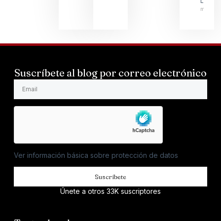
LARSS
mayo 1
Suscríbete al blog por correo electrónico
Ver información básica sobre protección de datos
Suscríbete
Únete a otros 33K suscriptores