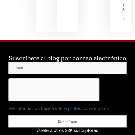
SUMIL
ANDRE
LARSS
mayo 1
Suscríbete al blog por correo electrónico
Ver información básica sobre protección de datos
Suscríbete
Únete a otros 33K suscriptores