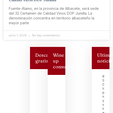
Fuente-Álamo, en la provincia de Albacete, será sede
del 32 Certamen de Calidad Vinos DOP Jumilla. La
denominación concentra en territorio albaceteño la
mayor parte
junio 1, 2026
No hay comentarios
Descarga
Wine
Ultima
gratis
up
noticia
consulting
Bodeg
San
Dionisi
logra s
premio
nacion
y reafi
su
lidera
en la D