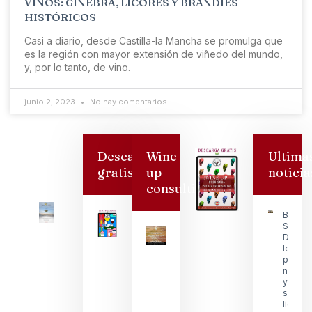
VINOS: GINEBRA, LICORES Y BRANDIES
HISTÓRICOS
Casi a diario, desde Castilla-la Mancha se promulga que
es la región con mayor extensión de viñedo del mundo,
y, por lo tanto, de vino.
junio 2, 2023
No hay comentarios
Descarga
Wine
Ultima
gratis
up
noticia
consulting
Bodeg
San
Dionisi
logra s
premio
nacion
y reafi
su
lidera