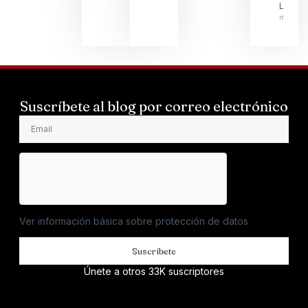
LARSS
mayo 1
Suscríbete al blog por correo electrónico
Ver información básica sobre protección de datos
Suscríbete
Únete a otros 33K suscriptores