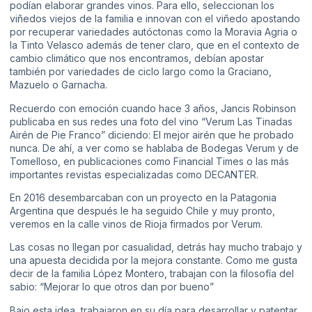
podían elaborar grandes vinos. Para ello, seleccionan los
viñedos viejos de la familia e innovan con el viñedo apostando
por recuperar variedades autóctonas como la Moravia Agria o
la Tinto Velasco además de tener claro, que en el contexto de
cambio climático que nos encontramos, debían apostar
también por variedades de ciclo largo como la Graciano,
Mazuelo o Garnacha.
Recuerdo con emoción cuando hace 3 años, Jancis Robinson
publicaba en sus redes una foto del vino “Verum Las Tinadas
Airén de Pie Franco” diciendo: El mejor airén que he probado
nunca. De ahí, a ver como se hablaba de Bodegas Verum y de
Tomelloso, en publicaciones como Financial Times o las más
importantes revistas especializadas como DECANTER.
En 2016 desembarcaban con un proyecto en la Patagonia
Argentina que después le ha seguido Chile y muy pronto,
veremos en la calle vinos de Rioja firmados por Verum.
Las cosas no llegan por casualidad, detrás hay mucho trabajo y
una apuesta decidida por la mejora constante. Como me gusta
decir de la familia López Montero, trabajan con la filosofía del
sabio: “Mejorar lo que otros dan por bueno”
Bajo esta idea, trabajaron en su día para desarrollar y patentar