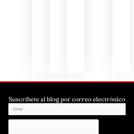
EL LI
2024
LOS
MEJ
VINO
MUND
EL
PRES
SUMI
ANDR
LARS
mayo 
Suscríbete al blog por correo electrónico