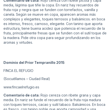
Comentario de cata:
Rojo cereza con ribete picota y capa
media, lágrima que tiñe la copa. En nariz hay recuerdos de
fruta roja y negra que se funden con torrefactos, vainilla y
canela. Según se mueve en copa, aparecen aromas más
complejos y elegantes, toques terrosos y balsámicos. en boca
es intenso, fresco, carnoso, elegante. Con tanino que aporta
estructura, tiene buena acidez que potencia el recuerdo de la
fruta, principalmente fresas que se funden con el sutil toque de
la madera. Pide otra copa para seguir profundizando en los
aromas y virtudes.
Dominio del Prior Tempranillo 2015
FINCA EL REFUGIO
(Socuéllamos – Ciudad Real)
www.fincaelrefugio.es
Comentario de cata:
Rojo cereza con ribete grana y capa
media. En nariz se funde el recuerdo de la fruta roja madura
con toques terrosos, cacao y sutil tabaco. Balsámicos. En boca
es fresco, con tanino noble que aporta carnosidad y una