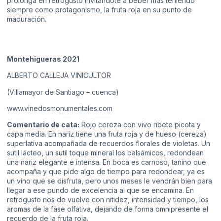
prolonga en retrogusto invitándote a beber más teniendo
siempre como protagonismo, la fruta roja en su punto de
maduración.
Montehigueras 2021
ALBERTO CALLEJA VINICULTOR
(Villamayor de Santiago – cuenca)
www.vinedosmonumentales.com
Comentario de cata:
Rojo cereza con vivo ribete picota y
capa media. En nariz tiene una fruta roja y de hueso (cereza)
superlativa acompañada de recuerdos florales de violetas. Un
sutil lácteo, un sutil toque mineral los balsámicos, redondean
una nariz elegante e intensa. En boca es carnoso, tanino que
acompaña y que pide algo de tiempo para redondear, ya es
un vino que se disfruta, pero unos meses le vendrán bien para
llegar a ese pundo de excelencia al que se encamina. En
retrogusto nos de vuelve con nitidez, intensidad y tiempo, los
aromas de la fase olfativa, dejando de forma omnipresente el
recuerdo de la fruta roja.