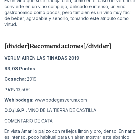
Es un vino que si se trabaja bien, como en el caso de Verum se
convierte en un vino complejo, delicado e intenso, un vino
gastronómico como pocos, pero también es un vino muy fácil
de beber, agradable y sencillo, tomando este atributo como
virtud.
[divider]Recomendaciones[/divider]
VERUM AIRÉN LAS TINADAS 2019
93,08
Puntos
Cosecha:
2019
PVP:
13,50€
Web bodega:
www.bodegasverum.com
D.O./I.G.P.:
VINO DE LA TIERRA DE CASTILLA
COMENTARIO DE CATA:
En vista Amarillo pajizo con reflejos limón y oro, denso. En nariz
es intenso, poco habitual para un airén mostrar este abanico