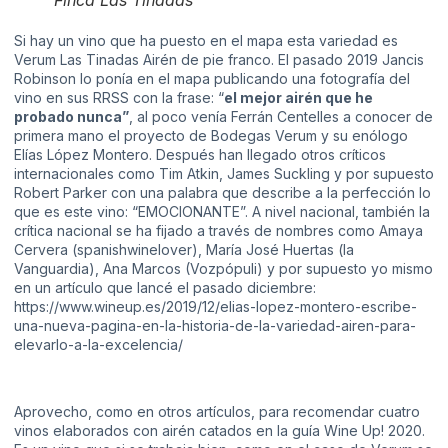
Si hay un vino que ha puesto en el mapa esta variedad es
Verum Las Tinadas Airén de pie franco. El pasado 2019 Jancis
Robinson lo ponía en el mapa publicando una fotografía del
vino en sus RRSS con la frase: “
el mejor airén que he
probado nunca”
, al poco venía Ferrán Centelles a conocer de
primera mano el proyecto de Bodegas Verum y su enólogo
Elías López Montero. Después han llegado otros críticos
internacionales como Tim Atkin, James Suckling y por supuesto
Robert Parker con una palabra que describe a la perfección lo
que es este vino: “EMOCIONANTE”. A nivel nacional, también la
crítica nacional se ha fijado a través de nombres como Amaya
Cervera (spanishwinelover), María José Huertas (la
Vanguardia), Ana Marcos (Vozpópuli) y por supuesto yo mismo
en un artículo que lancé el pasado diciembre:
https://www.wineup.es/2019/12/elias-lopez-montero-escribe-
una-nueva-pagina-en-la-historia-de-la-variedad-airen-para-
elevarlo-a-la-excelencia/
Aprovecho, como en otros artículos, para recomendar cuatro
vinos elaborados con airén catados en la guía Wine Up! 2020.