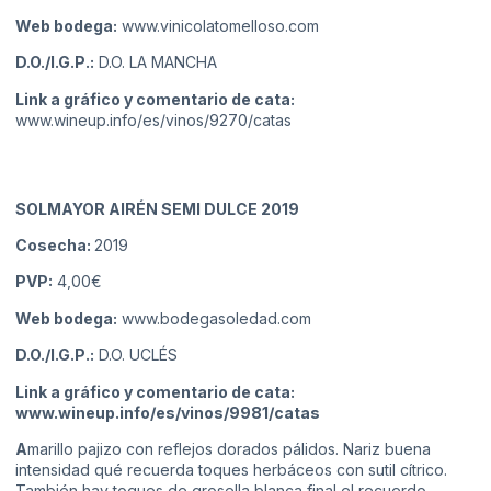
Web bodega:
www.vinicolatomelloso.com
D.O./I.G.P.:
D.O. LA MANCHA
Link a gráfico y comentario de cata:
www.wineup.info/es/vinos/9270/catas
SOLMAYOR AIRÉN SEMI DULCE 2019
Cosecha:
2019
PVP:
4,00€
Web bodega:
www.bodegasoledad.com
D.O./I.G.P.:
D.O. UCLÉS
Link a gráfico y comentario de cata:
www.wineup.info/es/vinos/9981/catas
A
marillo pajizo con reflejos dorados pálidos. Nariz buena
intensidad qué recuerda toques herbáceos con sutil cítrico.
También hay toques de grosella blanca final el recuerdo