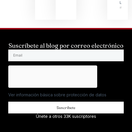
LARSS
mayo 1
Suscríbete al blog por correo electrónico
Ver información básica sobre protección de datos
Suscríbete
Únete a otros 33K suscriptores