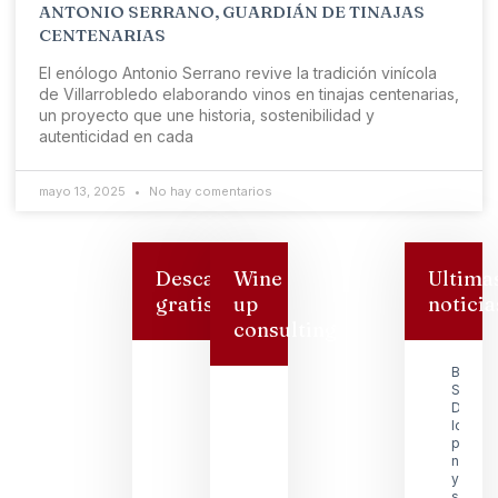
ANTONIO SERRANO, GUARDIÁN DE TINAJAS
CENTENARIAS
El enólogo Antonio Serrano revive la tradición vinícola
de Villarrobledo elaborando vinos en tinajas centenarias,
un proyecto que une historia, sostenibilidad y
autenticidad en cada
mayo 13, 2025
No hay comentarios
Descarga
Wine
Ultima
gratis
up
noticia
consulting
Bodeg
San
Dionisi
logra s
premio
nacion
y reafi
su