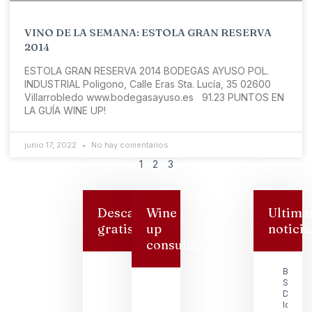
VINO DE LA SEMANA: ESTOLA GRAN RESERVA
2014
ESTOLA GRAN RESERVA 2014 BODEGAS AYUSO POL.
INDUSTRIAL Poligono, Calle Eras Sta. Lucía, 35 02600
Villarrobledo www.bodegasayuso.es 91.23 PUNTOS EN
LA GUÍA WINE UP!
junio 17, 2022
No hay comentarios
1
2
3
Descarga
Wine
Ultima
gratis
up
noticia
consulting
Bodeg
San
Dionisi
logra s