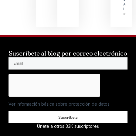
ANDRE
LARSS
mayo 1
Suscríbete al blog por correo electrónico
Ver información básica sobre protección de datos
Suscríbete
Únete a otros 33K suscriptores