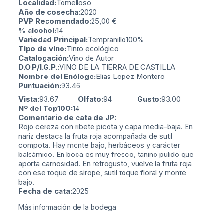
Localidad:
Tomelloso
Año de cosecha:
2020
PVP Recomendado:
25,00
€
% alcohol:
14
Variedad Principal:
Tempranillo
100%
Tipo de vino:
Tinto ecológico
Catalogación:
Vino de Autor
D.O.P/I.G.P.:
VINO DE LA TIERRA DE CASTILLA
Nombre del Enólogo:
Elias Lopez Montero
Puntuación:
93.46
Vista:
93.67
Olfato:
94
Gusto:
93.00
Nº del Top100:
14
Comentario de cata de JP:
Rojo cereza con ribete picota y capa media-baja. En
nariz destaca la fruta roja acompañada de sutil
compota. Hay monte bajo, herbáceos y carácter
balsámico. En boca es muy fresco, tanino pulido que
aporta carnosidad. En retrogusto, vuelve la fruta roja
con ese toque de sirope, sutil toque floral y monte
bajo.
Fecha de cata:
2025
Más información de la bodega