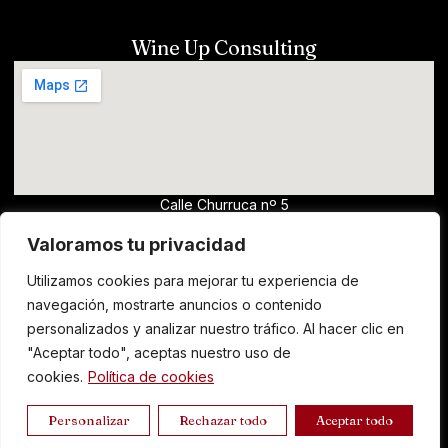
Wine Up Consulting
Calle Churruca nº 5
13700, Tomelloso (Ciudad Real)
Valoramos tu privacidad
wine@clm.wine
Utilizamos cookies para mejorar tu experiencia de
horario comercial - Para solicitar catas de
navegación, mostrarte anuncios o contenido
vino y formación, escribir un email
personalizados y analizar nuestro tráfico. Al hacer clic en
"Aceptar todo", aceptas nuestro uso de
cookies.
Política de cookies
Copyright © 2025 - Diseñado por Innoweb
Personalizar
Rechazar todo
Aceptar todo