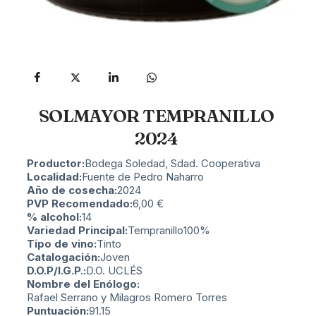
SOLMAYOR TEMPRANILLO
2024
Productor:
Bodega Soledad, Sdad. Cooperativa
Localidad:
Fuente de Pedro Naharro
Año de cosecha:
2024
PVP Recomendado:
6,00
€
% alcohol:
14
Variedad Principal:
Tempranillo
100%
Tipo de vino:
Tinto
Catalogación:
Joven
D.O.P/I.G.P.:
D.O. UCLÉS
Nombre del Enólogo:
Rafael Serrano y Milagros Romero Torres
Puntuación:
91.15