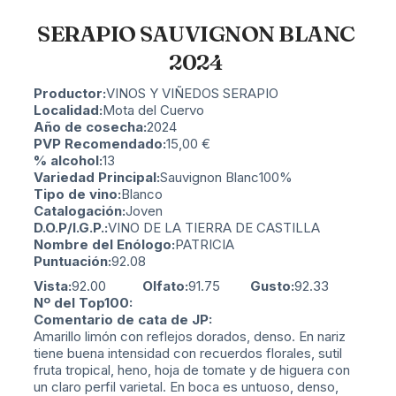
SERAPIO SAUVIGNON BLANC
2024
Productor:
VINOS Y VIÑEDOS SERAPIO
Localidad:
Mota del Cuervo
Año de cosecha:
2024
PVP Recomendado:
15,00
€
% alcohol:
13
Variedad Principal:
Sauvignon Blanc
100%
Tipo de vino:
Blanco
Catalogación:
Joven
D.O.P/I.G.P.:
VINO DE LA TIERRA DE CASTILLA
Nombre del Enólogo:
PATRICIA
Puntuación:
92.08
Vista:
92.00
Olfato:
91.75
Gusto:
92.33
Nº del Top100:
Comentario de cata de JP:
Amarillo limón con reflejos dorados, denso. En nariz
tiene buena intensidad con recuerdos florales, sutil
fruta tropical, heno, hoja de tomate y de higuera con
un claro perfil varietal. En boca es untuoso, denso,