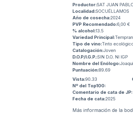
Productor:
SAT JUAN PABLO 
Localidad:
SOCUÉLLAMOS
Año de cosecha:
2024
PVP Recomendado:
6,00
€
% alcohol:
13.5
Variedad Principal:
Temprani
Tipo de vino:
Tinto ecológic
Catalogación:
Joven
D.O.P/I.G.P.:
SIN D.O. NI IGP
Nombre del Enólogo:
Joaquí
Puntuación:
89.69
Vista:
90.33
Nº del Top100:
Comentario de cata de JP:
Fecha de cata:
2025
Más información de la bo