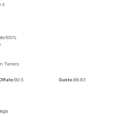
II
llo
100%
o
n Torrero
Olfato:
90.5
Gusto:
88.83
dega