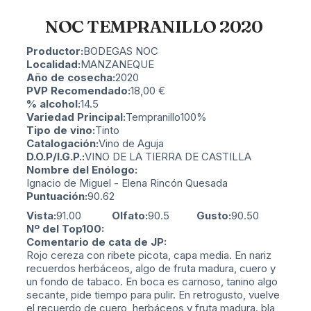
NOC TEMPRANILLO 2020
Productor:
BODEGAS NOC
Localidad:
MANZANEQUE
Año de cosecha:
2020
PVP Recomendado:
18,00
€
% alcohol:
14.5
Variedad Principal:
Tempranillo
100%
Tipo de vino:
Tinto
Catalogación:
Vino de Aguja
D.O.P/I.G.P.:
VINO DE LA TIERRA DE CASTILLA
Nombre del Enólogo:
Ignacio de Miguel - Elena Rincón Quesada
Puntuación:
90.62
Vista:
91.00
Olfato:
90.5
Gusto:
90.50
Nº del Top100:
Comentario de cata de JP:
Rojo cereza con ribete picota, capa media. En nariz
recuerdos herbáceos, algo de fruta madura, cuero y
un fondo de tabaco. En boca es carnoso, tanino algo
secante, pide tiempo para pulir. En retrogusto, vuelve
el recuerdo de cuero, herbáceos y fruta madura. bla