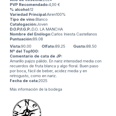
PVP Recomendado:
4,00
€
% alcohol:
12
Variedad Principal:
Airen
100%
Tipo de vino:
Blanco
Catalogación:
Joven
D.O.P/I.G.P.:
D.O. LA MANCHA
Nombre del Enólogo:
Carlos Iniesta Castellanos
Puntuación:
89.08
Vista:
90.00
Olfato:
89.25
Gusto:
88.50
Nº del Top100:
Comentario de cata de JP:
Amarillo pajizo pálido. En nariz intensidad media con
recuerdos de fruta blanca y algo floral. Buen paso
por boca, fácil de beber, acidez media y en
retrogusto, como en nariz.
Fecha de cata:
2025
Más información de la bodega