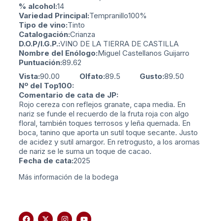
% alcohol:
14
Variedad Principal:
Tempranillo
100%
Tipo de vino:
Tinto
Catalogación:
Crianza
D.O.P/I.G.P.:
VINO DE LA TIERRA DE CASTILLA
Nombre del Enólogo:
Miguel Castellanos Guijarro
Puntuación:
89.62
Vista:
90.00
Olfato:
89.5
Gusto:
89.50
Nº del Top100:
Comentario de cata de JP:
Rojo cereza con reflejos granate, capa media. En
nariz se funde el recuerdo de la fruta roja con algo
floral, también toques terrosos y leña quemada. En
boca, tanino que aporta un sutil toque secante. Justo
de acidez y sutil amargor. En retrogusto, a los aromas
de nariz se le suma un toque de cacao.
Fecha de cata:
2025
Más información de la bodega