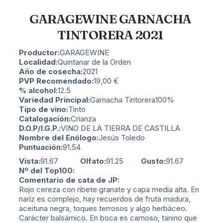
GARAGEWINE GARNACHA
TINTORERA 2021
Productor:
GARAGEWINE
Localidad:
Quintanar de la Orden
Año de cosecha:
2021
PVP Recomendado:
19,00
€
% alcohol:
12.5
Variedad Principal:
Garnacha Tintorera
100%
Tipo de vino:
Tinto
Catalogación:
Crianza
D.O.P/I.G.P.:
VINO DE LA TIERRA DE CASTILLA
Nombre del Enólogo:
Jesús Toledo
Puntuación:
91.54
Vista:
91.67
Olfato:
91.25
Gusto:
91.67
Nº del Top100:
Comentario de cata de JP:
Rojo cereza con ribete granate y capa media alta. En
nariz es complejo, hay recuerdos de fruta madura,
aceituna negra, toques terrosos y algo herbáceo.
Carácter balsámico. En boca es carnoso, tanino que