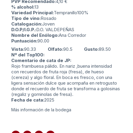
PVP Recomendado:
4,10
€
% alcohol:
13
Variedad Principal:
Tempranillo
100%
Tipo de vino:
Rosado
Catalogación:
Joven
D.O.P/I.G.P.:
D.O. VALDEPEÑAS
Nombre del Enólogo:
Ana Corredor
Puntuación:
90.00
Vista:
90.33
Olfato:
90.5
Gusto:
89.50
Nº del Top100:
Comentario de cata de JP:
Rojo frambuesa pálido. En nariz ,buena intensidad
con recuerdos de fruta roja (fresa), de hueso
(cereza) y algo floral. En boca es fresco, con una
ligera sensación dulce que acompaña en retrogusto
donde el recuerdo de fruta se transforma a golosinas
(regaliz y gominolas de fresa).
Fecha de cata:
2025
Más información de la bodega