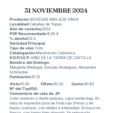
31 NOVIEMBRE 2024
Productor:
BODEGAS MAS QUE VINOS
Localidad:
Cabañas de Yepes
Año de cosecha:
2024
PVP Recomendado:
8,90
€
% alcohol:
12.5
Variedad Principal:
Tipo de vino:
Tinto
Catalogación:
Maceración Carbónica
D.O.P/I.G.P.:
VINO DE LA TIERRA DE CASTILLA
Nombre del Enólogo:
Margarita Madrigal, Gonzalo Rodriguez, Alexandra
Schmedes
Puntuación:
91.31
Vista:
91.00
Olfato:
92.25
Gusto:
90.83
Nº del Top100:
Comentario de cata de JP:
Color violáceo y ribete púrpura, capa media baja. En
nariz es expresión pura de fruta roja (fresa) y de
hueso (cereza), con nitidez e intensidad. En boca es
fresco, con tanino bien domado. En retrogusto